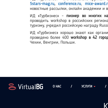
5
stars
-
mag
.
ru
,
conference
.
ru
,
mice
-
award
.
новостные рассылки, онлайн академии и 
ИД «Турбизнес» –
пионер во многих н
проводить workshop в российских регион
туризму, учредил российскую награду Russi
ИД «Турбизнес» хорошо знают как органи
проведено более 400
workshop
в 42 горо
Чехии, Венгрии, Польши.
Virtual
BG
О НАС
/
УСЛУГИ
/
К