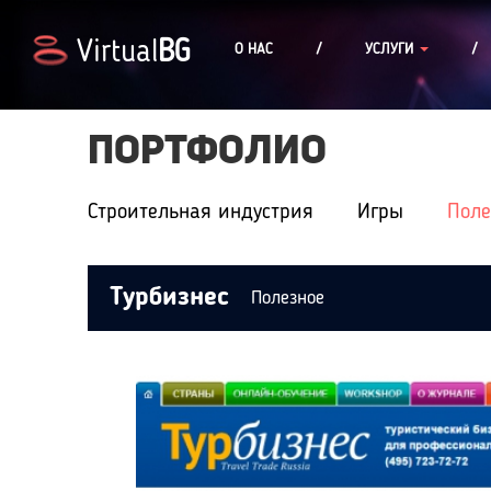
Virtual
BG
О НАС
/
УСЛУГИ
/
ПОРТФОЛИО
Строительная индустрия
Игры
Поле
Турбизнес
Полезное