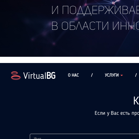
и поддержива
в области ин
Virtual
BG
О НАС
/
УСЛУГИ
/
К
Если у Вас есть пр