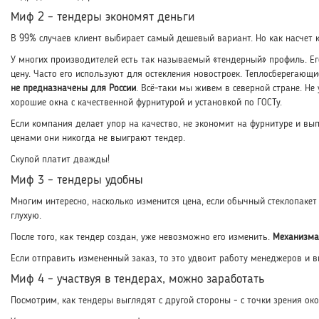
Миф 2 – тендеры экономят деньги
В 99% случаев клиент выбирает самый дешевый вариант. Но как насчет
У многих производителей есть так называемый «тендерный» профиль. Ег
цену. Часто его используют для остекления новостроек. Теплосберегаю
не предназначены для России
. Всё-таки мы живем в северной стране. Н
хорошие окна с качественной фурнитурой и установкой по ГОСТу.
Если компания делает упор на качество, не экономит на фурнитуре и вы
ценами они никогда не выиграют тендер.
Скупой платит дважды!
Миф 3 – тендеры удобны
Многим интересно, насколько изменится цена, если обычный стеклопаке
глухую.
После того, как тендер создан, уже невозможно его изменить.
Механизма
Если отправить измененный заказ, то это удвоит работу менеджеров и в
Миф 4 – участвуя в тендерах, можно заработать
Посмотрим, как тендеры выглядят с другой стороны - с точки зрения ок