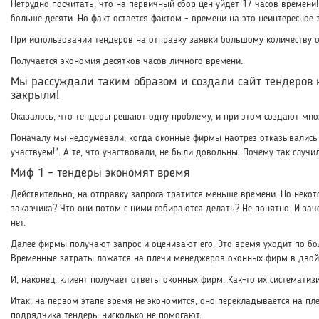
Нетрудно посчитать, что на первичный сбор цен уйдет 17 часов времени!
больше десяти. Но факт остается фактом - времени на это неинтересное 
При использовании тендеров на отправку заявки большому количеству о
Получается экономия десятков часов личного времени.
Мы рассуждали таким образом и создали сайт тендеров на
закрыли!
Оказалось, что тендеры решают одну проблему, и при этом создают мно
Поначалу мы недоумевали, когда оконные фирмы наотрез отказывались у
участвуем!". А те, что участвовали, не были довольны. Почему так случи
Миф 1 – тендеры экономят время
Действительно, на отправку запроса тратится меньше времени. Но неко
заказчика? Что они потом с ними собираются делать? Не понятно. И зач
нет.
Далее фирмы получают запрос и оценивают его. Это время уходит по бо
Временные затраты ложатся на плечи менеджеров оконных фирм в двой
И, наконец, клиент получает ответы оконных фирм. Как-то их системати
Итак, на первом этапе время не экономится, оно перекладывается на пл
подрядчика тендеры нисколько не помогают.